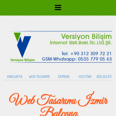
ANASAYFA
WEB TASARIMI
DOMAİN
HOSTİNG
BÖLGELER
Web Tasarımı İzmir
Balçova