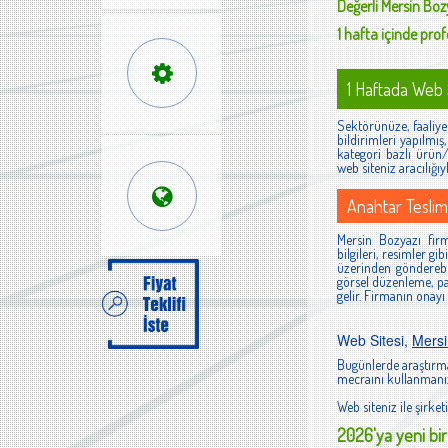
Değerli
Mersin Boz
1 hafta içinde profe
1 Haftada Web S
Sektörünüze, faaliyet
bildirimleri yapılmı
kategori bazlı ürün/h
web siteniz aracılığıy
Anahtar Teslim
Mersin Bozyazı firma
bilgileri, resimler g
üzerinden gönderebi
görsel düzenleme, pan
gelir. Firmanın onayı
Web Sitesi,
Mersi
Bugünlerde araştırma
mecraını kullanmanız
Web siteniz ile şirketi
2026'ya yeni bir 