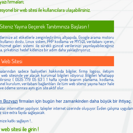
yazı
firmaları;
syonel bir web sitesi ile kullanıcılara ulaşabilirsiniz.
iteniz Yayına Geçerek Tanıtımınıza Başlasın !
lerinize ait etiketlerle zenginleştirilmiş altyapıda, Google arama motoru
ş, kullanıcı dostu, Linux sistem, PHP kodlama ve MYSQL veritabanı içeren,
izmet galeri sistemi ile sürekli güncel verilerinizi yayınlayabileceğiniz
la, şirketinizi hedef kitlenize bir adım daha yaklaştırıyoruz.
 Web Sitesi
larından sadece faaliyetleri hakkında bilgiler, firma logosu, iletişim
ibi web sitesinde yer alacak kurumsal bilgileri istiyoruz. Bilgileri Whatsapp
lirsiniz ( 0535 779 05 63 ). 1 hafta içinde tasarım planlama, kodlama,
el kurulum, veritabanı bağlantıları ile tüm web siteniz yayına hazır hale
 ve ödeme sonrası aynı gün site aktif olur.
n Bozyazı
firmaları için bugün her zamankinden daha büyük bir ihtiyaç.
lar internetten yapılıyor, talepler internet üzerinde oluşuyor. Evden çalışma uygulam
 size extra fayda sağlayacak.
nize katkı sağlayın !...
web sitesi ile girin !