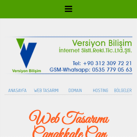
ANASAYFA
WEB TASARIMI
DOMAİN
HOSTİNG
BÖLGELER
Web Tasarımı
Çanakkale Çan