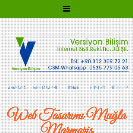
ANASAYFA
WEB TASARIMI
DOMAİN
HOSTİNG
BÖLGELER
Web Tasarımı Muğla
Marmaris