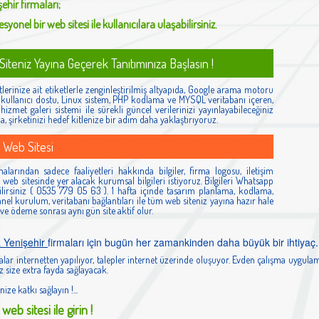
şehir
firmaları;
syonel bir web sitesi ile kullanıcılara ulaşabilirsiniz.
iteniz Yayına Geçerek Tanıtımınıza Başlasın !
lerinize ait etiketlerle zenginleştirilmiş altyapıda, Google arama motoru
ş, kullanıcı dostu, Linux sistem, PHP kodlama ve MYSQL veritabanı içeren,
izmet galeri sistemi ile sürekli güncel verilerinizi yayınlayabileceğiniz
la, şirketinizi hedef kitlenize bir adım daha yaklaştırıyoruz.
 Web Sitesi
alarından sadece faaliyetleri hakkında bilgiler, firma logosu, iletişim
ibi web sitesinde yer alacak kurumsal bilgileri istiyoruz. Bilgileri Whatsapp
lirsiniz ( 0535 779 05 63 ). 1 hafta içinde tasarım planlama, kodlama,
el kurulum, veritabanı bağlantıları ile tüm web siteniz yayına hazır hale
 ve ödeme sonrası aynı gün site aktif olur.
 Yenişehir
firmaları için bugün her zamankinden daha büyük bir ihtiyaç.
lar internetten yapılıyor, talepler internet üzerinde oluşuyor. Evden çalışma uygulam
 size extra fayda sağlayacak.
nize katkı sağlayın !...
web sitesi ile girin !