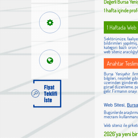
Değerli
Bursa Yeni
1 hafta içinde profe
1 Haftada Web S
Sektörünüze, faaliyet
bildirimleri yapılmı
kategori bazlı ürün/h
web siteniz aracılığıy
Anahtar Teslim
Bursa Yenişehir firm
bilgileri, resimler g
üzerinden gönderebi
görsel düzenleme, pan
gelir. Firmanın onayı
Web Sitesi,
Bursa
Bugünlerde araştırma
mecraını kullanmanız
Web siteniz ile şirketi
2026'ya yeni bir 