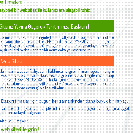
ırı
firmaları;
syonel bir web sitesi ile kullanıcılara ulaşabilirsiniz.
iteniz Yayına Geçerek Tanıtımınıza Başlasın !
lerinize ait etiketlerle zenginleştirilmiş altyapıda, Google arama motoru
ş, kullanıcı dostu, Linux sistem, PHP kodlama ve MYSQL veritabanı içeren,
izmet galeri sistemi ile sürekli güncel verilerinizi yayınlayabileceğiniz
la, şirketinizi hedef kitlenize bir adım daha yaklaştırıyoruz.
 Web Sitesi
larından sadece faaliyetleri hakkında bilgiler, firma logosu, iletişim
ibi web sitesinde yer alacak kurumsal bilgileri istiyoruz. Bilgileri Whatsapp
lirsiniz ( 0535 779 05 63 ). 1 hafta içinde tasarım planlama, kodlama,
el kurulum, veritabanı bağlantıları ile tüm web siteniz yayına hazır hale
 ve ödeme sonrası aynı gün site aktif olur.
 Dazkırı
firmaları için bugün her zamankinden daha büyük bir ihtiyaç.
lar internetten yapılıyor, talepler internet üzerinde oluşuyor. Evden çalışma uygulam
 size extra fayda sağlayacak.
nize katkı sağlayın !...
web sitesi ile girin !