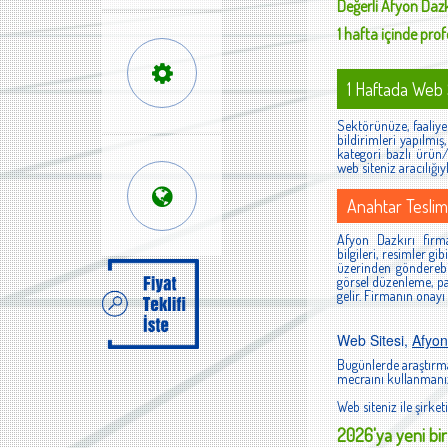
Değerli
Afyon Dazk
1 hafta içinde profe
1 Haftada Web S
Sektörünüze, faaliyet
bildirimleri yapılmı
kategori bazlı ürün/h
web siteniz aracılığıy
Anahtar Teslim
Afyon Dazkırı firma
bilgileri, resimler g
üzerinden gönderebi
görsel düzenleme, pan
gelir. Firmanın onayı
Web Sitesi,
Afyon
Bugünlerde araştırma
mecraını kullanmanız
Web siteniz ile şirketi
2026'ya yeni bir 