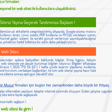
ucur
firmaları;
syonel bir web sitesi ile kullanıcılara ulaşabilirsiniz.
iteniz Yayına Geçerek Tanıtımınıza Başlasın !
lerinize ait etiketlerle zenginleştirilmiş altyapıda, Google arama motoru
ş, kullanıcı dostu, Linux sistem, PHP kodlama ve MYSQL veritabanı içeren,
izmet galeri sistemi ile sürekli güncel verilerinizi yayınlayabileceğiniz
la, şirketinizi hedef kitlenize bir adım daha yaklaştırıyoruz.
 Web Sitesi
larından sadece faaliyetleri hakkında bilgiler, firma logosu, iletişim
ibi web sitesinde yer alacak kurumsal bilgileri istiyoruz. Bilgileri Whatsapp
lirsiniz ( 0535 779 05 63 ). 1 hafta içinde tasarım planlama, kodlama,
el kurulum, veritabanı bağlantıları ile tüm web siteniz yayına hazır hale
 ve ödeme sonrası aynı gün site aktif olur.
hir Mucur
firmaları için bugün her zamankinden daha büyük bir ihtiyaç.
lar internetten yapılıyor, talepler internet üzerinde oluşuyor. Evden çalışma uygulam
 size extra fayda sağlayacak.
nize katkı sağlayın !...
web sitesi ile girin !