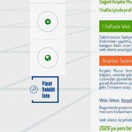
Değerli
Kırşehir M
1 hafta içinde profe
1 Haftada Web S
Sektörünüze, faaliyet
bildirimleri yapılmı
kategori bazlı ürün/h
web siteniz aracılığıy
Anahtar Teslim
Kırşehir Mucur firma
bilgileri, resimler g
üzerinden gönderebi
görsel düzenleme, pan
gelir. Firmanın onayı
Web Sitesi,
Kırşe
Bugünlerde araştırma
mecraını kullanmanız
Web siteniz ile şirketi
2026'ya yeni bir 