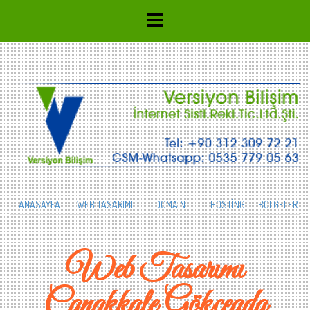
ANASAYFA
WEB TASARIMI
DOMAİN
HOSTİNG
BÖLGELER
Web Tasarımı
Çanakkale Gökçeada