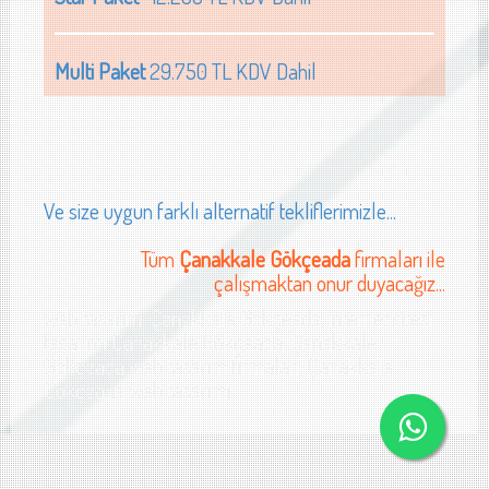
Multi Paket
29.750 TL KDV Dahil
Ve size uygun farklı alternatif tekliflerimizle...
Tüm
Çanakkale Gökçeada
firmaları ile
çalışmaktan onur duyacağız...
web tasarımı Çanakkale Gökçeada, internet sitesi
tasarımı Çanakkale Gökçeada, Çanakkale
Gökçeada web tasarım firmaları, Çanakkale
Gökçeada web tasarımı
 sanayi web sitesi tasarımı Çanakkale hizme