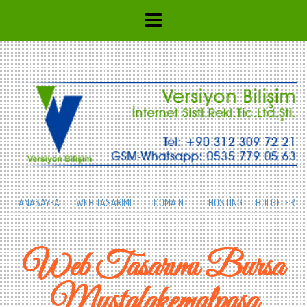
ANASAYFA
WEB TASARIMI
DOMAİN
HOSTİNG
BÖLGELER
Web Tasarımı Bursa
Mustafakemalpaşa