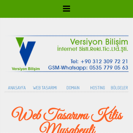
ANASAYFA
WEB TASARIMI
DOMAİN
HOSTİNG
BÖLGELER
Web Tasarımı Kilis
Musabeyli