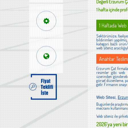
Değerli
Erzurum Ç
1 hafta içinde profe
1 Haftada Web S
Sektörünüze, faaliyet
bildirimleri yapılmı
kategori bazlı ürün/h
web siteniz aracılığıy
Anahtar Teslim
Erzurum Çat firmaları
resimler gibi web s
üzerinden gönderebi
görsel düzenleme, pan
gelir. Firmanın onayı
Web Sitesi,
Erzu
Bugünlerde araştırma
mecraını kullanmanız
Web siteniz ile şirketi
2026'ya yeni bir 