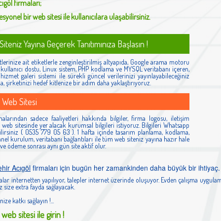
cıgöl
firmaları;
syonel bir web sitesi ile kullanıcılara ulaşabilirsiniz.
iteniz Yayına Geçerek Tanıtımınıza Başlasın !
lerinize ait etiketlerle zenginleştirilmiş altyapıda, Google arama motoru
ş, kullanıcı dostu, Linux sistem, PHP kodlama ve MYSQL veritabanı içeren,
izmet galeri sistemi ile sürekli güncel verilerinizi yayınlayabileceğiniz
la, şirketinizi hedef kitlenize bir adım daha yaklaştırıyoruz.
 Web Sitesi
alarından sadece faaliyetleri hakkında bilgiler, firma logosu, iletişim
ibi web sitesinde yer alacak kurumsal bilgileri istiyoruz. Bilgileri Whatsapp
lirsiniz ( 0535 779 05 63 ). 1 hafta içinde tasarım planlama, kodlama,
el kurulum, veritabanı bağlantıları ile tüm web siteniz yayına hazır hale
 ve ödeme sonrası aynı gün site aktif olur.
hir Acıgöl
firmaları için bugün her zamankinden daha büyük bir ihtiyaç.
lar internetten yapılıyor, talepler internet üzerinde oluşuyor. Evden çalışma uygulam
 size extra fayda sağlayacak.
nize katkı sağlayın !...
web sitesi ile girin !