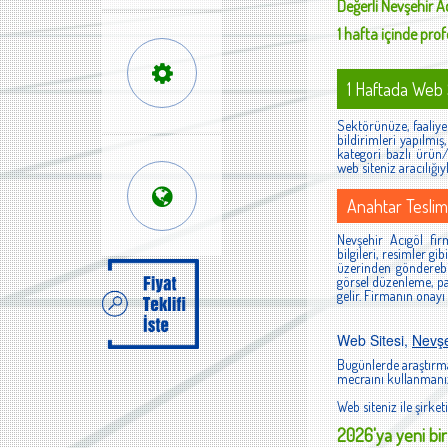
Değerli
Nevşehir A
1 hafta içinde profe
1 Haftada Web S
Sektörünüze, faaliyet
bildirimleri yapılmı
kategori bazlı ürün/h
web siteniz aracılığıy
Anahtar Teslim
Nevşehir Acıgöl firm
bilgileri, resimler g
üzerinden gönderebi
görsel düzenleme, pan
gelir. Firmanın onayı
Web Sitesi,
Nevşe
Bugünlerde araştırma
mecraını kullanmanız
Web siteniz ile şirketi
2026'ya yeni bir 