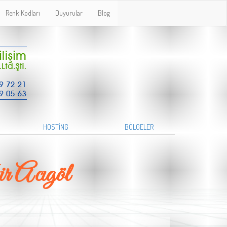
Renk Kodları
Duyurular
Blog
HOSTİNG
BÖLGELER
r Acıgöl