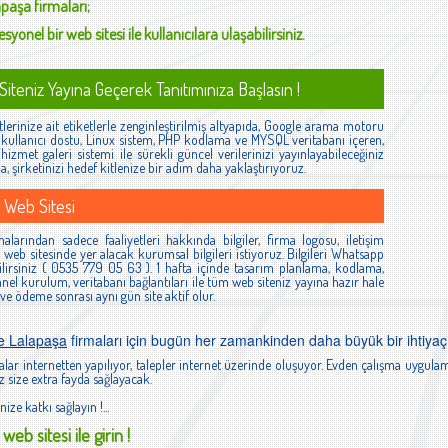
apaşa
firmaları;
syonel bir web sitesi ile kullanıcılara ulaşabilirsiniz.
iteniz Yayına Geçerek Tanıtımınıza Başlasın !
lerinize ait etiketlerle zenginleştirilmiş altyapıda, Google arama motoru
ş, kullanıcı dostu, Linux sistem, PHP kodlama ve MYSQL veritabanı içeren,
izmet galeri sistemi ile sürekli güncel verilerinizi yayınlayabileceğiniz
la, şirketinizi hedef kitlenize bir adım daha yaklaştırıyoruz.
 Web Sitesi
alarından sadece faaliyetleri hakkında bilgiler, firma logosu, iletişim
ibi web sitesinde yer alacak kurumsal bilgileri istiyoruz. Bilgileri Whatsapp
lirsiniz ( 0535 779 05 63 ). 1 hafta içinde tasarım planlama, kodlama,
el kurulum, veritabanı bağlantıları ile tüm web siteniz yayına hazır hale
 ve ödeme sonrası aynı gün site aktif olur.
e Lalapaşa
firmaları için bugün her zamankinden daha büyük bir ihtiyaç
lar internetten yapılıyor, talepler internet üzerinde oluşuyor. Evden çalışma uygulam
 size extra fayda sağlayacak.
nize katkı sağlayın !...
web sitesi ile girin !