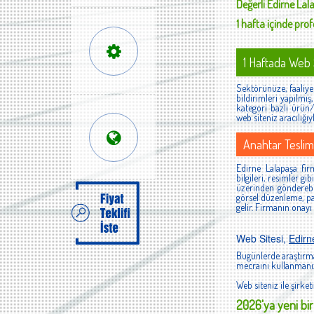
Değerli
Edirne Lal
1 hafta içinde profe
1 Haftada Web S
Sektörünüze, faaliyet
bildirimleri yapılmı
kategori bazlı ürün/h
web siteniz aracılığıy
Anahtar Teslim
Edirne Lalapaşa firm
bilgileri, resimler g
üzerinden gönderebi
görsel düzenleme, pan
gelir. Firmanın onayı
Web Sitesi,
Edirn
Bugünlerde araştırma
mecraını kullanmanız
Web siteniz ile şirketi
2026'ya yeni bir 