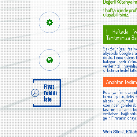
Değerli
Kütahya
fi
1 hafta içinde prof
ulaşabilirsiniz.
1 Haftada W
Tanıtımınıza Baş
Sektörünüze, faaliyet
altyapıda, Google ara
dostu, Linux sistem,
kategori bazlı ürün/
verilerinizi yayınl
şirketinizi hedef kit
Anahtar Teslim
Kütahya firmalarında
firma logosu, iletişi
alacak kurumsal bi
üzerinden gönderebil
tasarım planlama, k
veritabanı bağlantıl
gelir. Firmanın onayı
Web Sitesi,
Küta