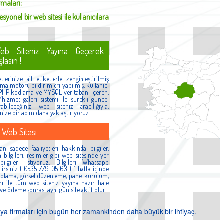
rmaları;
esyonel bir web sitesi ile kullanıcılara
eb Siteniz Yayına Geçerek
lasın !
lerinize ait etiketlerle zenginleştirilmiş
ma motoru bildirimleri yapılmış, kullanıcı
 PHP kodlama ve MYSQL veritabanı içeren,
hizmet galeri sistemi ile sürekli güncel
ayabileceğiniz web siteniz aracılığıyla,
lenize bir adım daha yaklaştırıyoruz.
 Web Sitesi
n sadece faaliyetleri hakkında bilgiler,
m bilgileri, resimler gibi web sitesinde yer
lgileri istiyoruz. Bilgileri Whatsapp
irsiniz ( 0535 779 05 63 ). 1 hafta içinde
odlama, görsel düzenleme, panel kurulum,
arı ile tüm web siteniz yayına hazır hale
 ve ödeme sonrası aynı gün site aktif olur.
hya
firmaları için bugün her zamankinden daha büyük bir ihtiyaç.