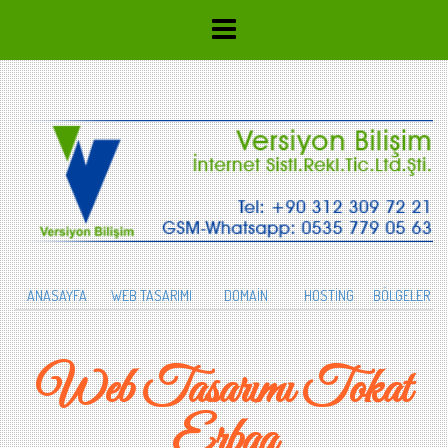
ANASAYFA
WEB TASARIMI
DOMAİN
HOSTİNG
BÖLGELER
Web Tasarımı Tokat
Erbaa