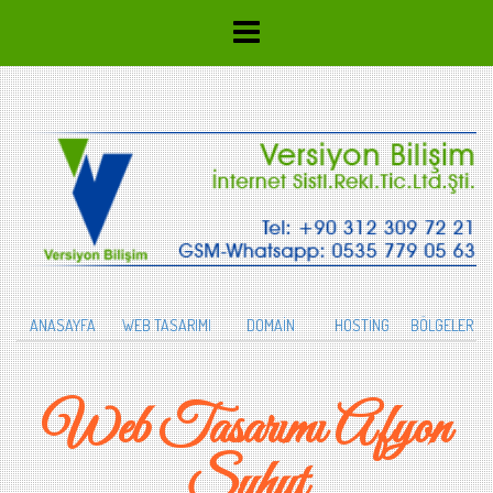
ANASAYFA
WEB TASARIMI
DOMAİN
HOSTİNG
BÖLGELER
Web Tasarımı Afyon
Şuhut