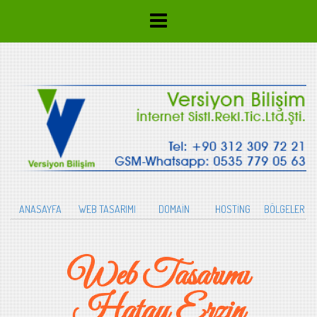
ANASAYFA
WEB TASARIMI
DOMAİN
HOSTİNG
BÖLGELER
Web Tasarımı
Hatay Erzin