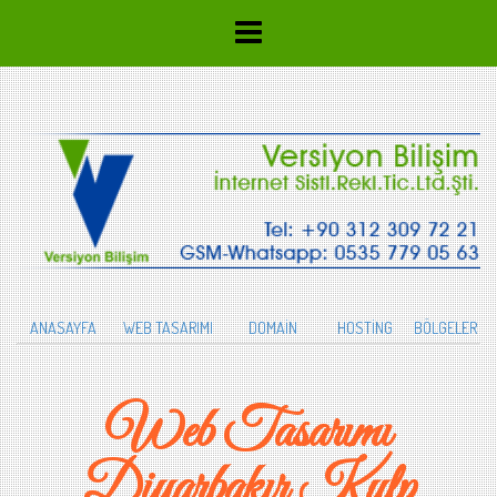
ANASAYFA
WEB TASARIMI
DOMAİN
HOSTİNG
BÖLGELER
Web Tasarımı
Diyarbakır Kulp