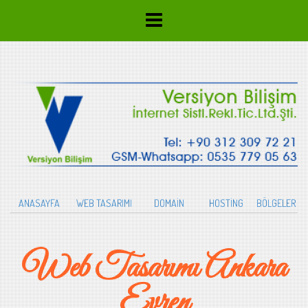
ANASAYFA
WEB TASARIMI
DOMAİN
HOSTİNG
BÖLGELER
Web Tasarımı Ankara
Evren