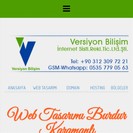
ANASAYFA
WEB TASARIMI
DOMAİN
HOSTİNG
BÖLGELER
Web Tasarımı Burdur
Karamanlı