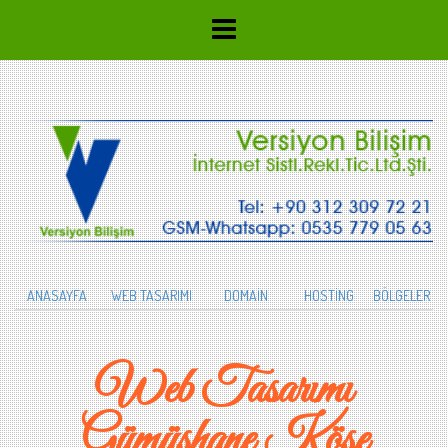
ANASAYFA
WEB TASARIMI
DOMAİN
HOSTİNG
BÖLGELER
Web Tasarımı
Gümüşhane Köse