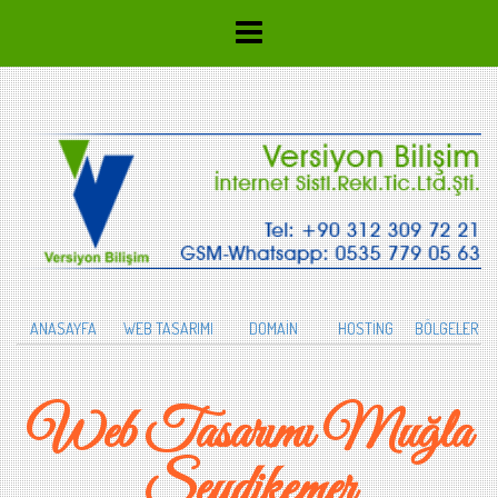
ANASAYFA
WEB TASARIMI
DOMAİN
HOSTİNG
BÖLGELER
Web Tasarımı Muğla
Seydikemer