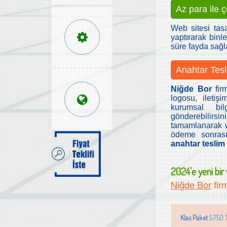
Az para ile 
Web sitesi tas
yaptırarak binle
süre fayda sağ
Anahtar Tesl
Niğde Bor
firm
logosu, iletiş
kurumsal bilg
gönderebilirs
tamamlanarak we
ödeme sonrası
anahtar teslim f
2024'e yeni bir w
Niğde Bor
firm
Klas Paket
5.750 