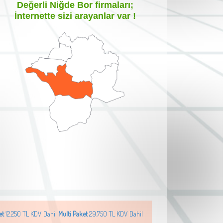
Değerli
Niğde Bor
firmaları;
İnternette sizi arayanlar var !
et
12.250 TL KDV Dahil
Multi Paket
29.750 TL KDV Dahil