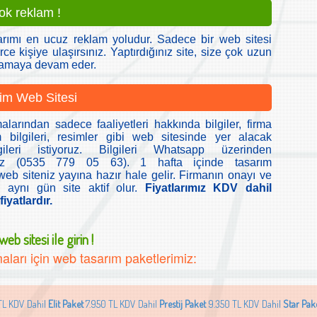
çok reklam !
arımı en ucuz reklam yoludur. Sadece bir web sitesi
rce kişiye ulaşırsınız. Yaptırdığınız site, size çok uzun
lamaya devam eder.
im Web Sitesi
alarından sadece faaliyetleri hakkında bilgiler, firma
im bilgileri, resimler gibi web sitesinde yer alacak
ileri istiyoruz. Bilgileri Whatsapp üzerinden
iniz (0535 779 05 63). 1 hafta içinde tasarım
b siteniz yayına hazır hale gelir. Firmanın onayı ve
 aynı gün site aktif olur.
Fiyatlarımız KDV dahil
iyatlardır.
eb sitesi ile girin !
aları için web tasarım paketlerimiz:
TL KDV Dahil
Elit Paket
7.950 TL KDV Dahil
Prestij Paket
9.350 TL KDV Dahil
Star Pak