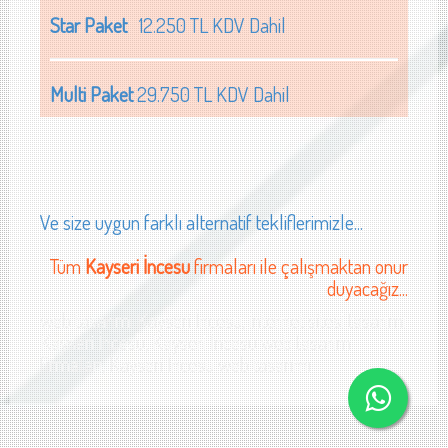
Star Paket
12.250 TL KDV Dahil
Multi Paket
29.750 TL KDV Dahil
Ve size uygun farklı alternatif tekliflerimizle...
Tüm
Kayseri İncesu
firmaları ile çalışmaktan onur
duyacağız...
web tasarımı Kayseri İncesu, internet sitesi tasarımı
Kayseri İncesu, Kayseri İncesu web tasarım
firmaları, Kayseri İncesu web tasarımı
 firması web sitesi tasarımı Kayseri cam sanayi web sitesi tas