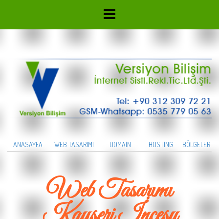
ANASAYFA
WEB TASARIMI
DOMAİN
HOSTİNG
BÖLGELER
Web Tasarımı
Kayseri İncesu