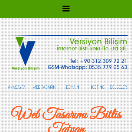
ANASAYFA
WEB TASARIMI
DOMAİN
HOSTİNG
BÖLGELER
Web Tasarımı Bitlis
Tatvan