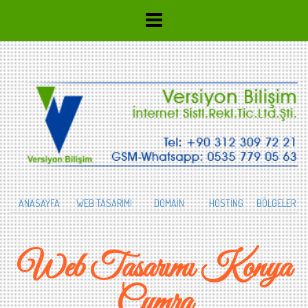
ANASAYFA
WEB TASARIMI
DOMAİN
HOSTİNG
BÖLGELER
Web Tasarımı Konya
Çumra