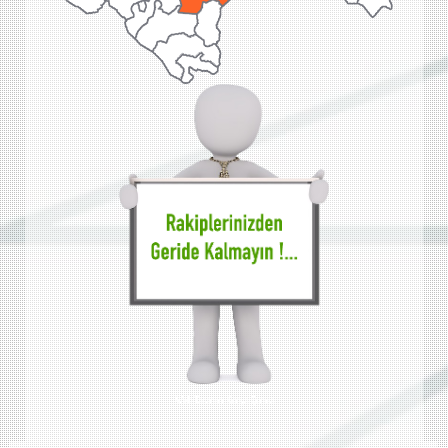
Web Tasarımı Konya Çumra