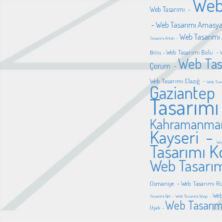
Web
Web Tasarımı -
-
Web Tasarımı Amasy
Web Tasarımı
Tasarımı Artvin -
Web Tasarımı Bolu -
Bitlis -
Web Tas
Çorum -
Web Tasarımı Elazığ -
Web Tasa
Gaziantep
Tasarımı
Kahramanma
Kayseri -
Web
Tasarımı 
Web Tasarım
Osmaniye -
Web Tasarımı Ri
Web
Tasarımı Siirt -
Web Tasarımı Sinop -
Web Tasarım
Uşak -