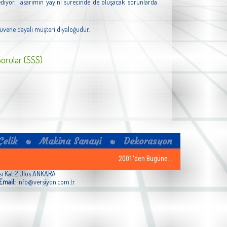
diyor. Tasarımın yayını sürecinde de oluşacak sorunlarda
güvene dayalı müşteri diyaloğudur.
Sorular (SSS)
2001'den Bugüne...
ısı Kat:2 Ulus ANKARA
Email:
info@versiyon.com.tr