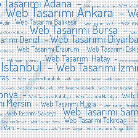
 Tasarımı Adana -
Web Tasar
Web Tasarımı Ankara -
Web Tasarımı Adıyaman -
We
a -
Web Tasarımı Balıkesir -
 Aydın -
Web Tas
Web Tasarımı Bartın -
Web Tasarımı Bursa -
Web 
Web Tasarımı Burdur -
Web Tasarımı Diyarb
arımı Denizli -
Web Tasarımı Erzurum -
Web Tasarımı Eski
rımı Erzincan -
 -
Web Tasarımı Hatay -
 Istanbul -
Web Tasarımı Giresun -
Web Tasarımı Iğd
Web Tasarımı İzm
raş -
Web Tasarımı Karabük -
Web Tasarımı Karaman -
Web Tasarımı Kars 
Web Tasarımı Kırıkkale -
Web Tasarımı Kırklareli -
Web Tasarımı Kırşehir -
 Tasarımı Kilis -
Konya -
Web T
Web Tasarımı Kütahya -
Web Tasarımı Malatya -
ı Mersin -
Web Tasarımı Muğla -
Web Tasarımı Nevşehi
Web Tasarımı Sa
Web Tasarımı Sakarya -
ze -
Web Tasarımı Tekirdağ -
 Tasarımı Şırnak -
Web Tasarımı Sivas -
We
ı Van -
Web Tasarımı Zonguldak -
Web Tasarımı Yozgat -
Web Tasarımı Yalova -