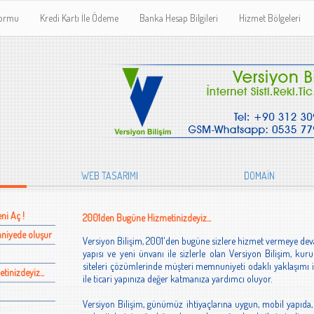
Formu
Kredi Kartı İle Ödeme
Banka Hesap Bilgileri
Hizmet Bölgeleri
WEB TASARIMI
DOMAİN
ni Aç !
2001den Bugüne Hizmetinizdeyiz...
saniyede oluşur
Versiyon Bilişim, 2001'den bugüne sizlere hizmet vermeye deva
yapısı ve yeni ünvanı ile sizlerle olan Versiyon Bilişim, ku
siteleri çözümlerinde müşteri memnuniyeti odaklı yaklaşımı ile 
inizdeyiz...
ile ticari yapınıza değer katmanıza yardımcı oluyor.
Versiyon Bilişim, günümüz ihtiyaçlarına uygun, mobil yapıda,