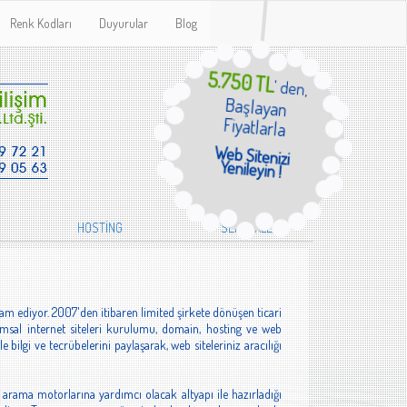
Renk Kodları
Duyurular
Blog
5.750 TL
' den,
Başlayan
Fiyatlarla
Web Sitenizi
Yenileyin !
HOSTİNG
SEKTÖRLER
m ediyor. 2007'den itibaren limited şirkete dönüşen ticari
rumsal internet siteleri kurulumu, domain, hosting ve web
bilgi ve tecrübelerini paylaşarak, web siteleriniz aracılığı
 arama motorlarına yardımcı olacak altyapı ile hazırladığı