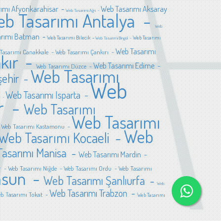
ımı Afyonkarahisar -
Web Tasarımı Aksaray
Web Tasarımı Ağrı -
b Tasarımı Antalya -
Web
arımı Batman -
Web Tasarımı Bilecik -
Web Tasarımı
Web Tasarımı Bingöl -
Web Tasarımı
Tasarımı Canakkale -
Web Tasarımı Çankırı -
akır -
Web Tasarımı Edirne -
Web Tasarımı Düzce -
Web Tasarımı
şehir -
Web
Web Tasarımı Isparta -
ır -
ir -
Web Tasarımı
Web Tasarımı
-
Web Tasarımı Kastamonu -
Web
Web Tasarımı Kocaeli -
asarımı Manisa -
Web Tasarımı Mardin -
r -
Web Tasarımı Niğde -
Web Tasarımı Ordu -
Web Tasarımı
msun -
Web Tasarımı Şanlıurfa -
Web
Web Tasarımı Trabzon -
b Tasarımı Tokat -
Web Tasarımı