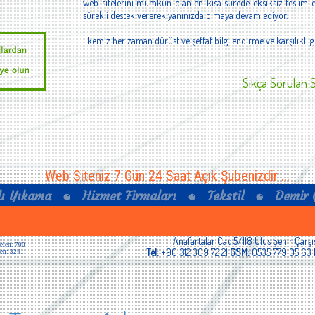
web sitelerini mümkün olan en kısa sürede eksiksiz teslim e
sürekli destek vererek yanınızda olmaya devam ediyor.
İlkemiz her zaman dürüst ve şeffaf bilgilendirme ve karşılıklı 
Sıkça Sorulan 
Web Siteniz 7 Gün 24 Saat Açık Şubenizdir ...
Anafartalar Cad.5/118 Ulus Şehir Çarş
Tel:
+90 312 309 72 21
GSM:
0535 779 05 63